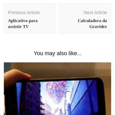
Post
Previous Article
Next Article
Navigation
Aplicativo para
Calculadora da
assistir TV
Gravidez
You may also like...